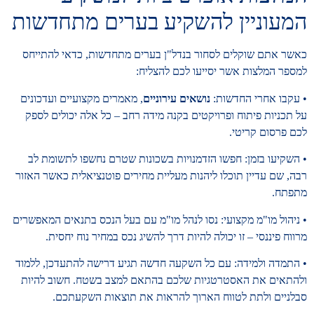
המעוניין להשקיע בערים מתחדשות
כאשר אתם שוקלים לסחור בנדל"ן בערים מתחדשות, כדאי להתייחס
למספר המלצות אשר יסייעו לכם להצליח:
• עקבו אחרי החדשות:
נושאים עירוניים
, מאמרים מקצועיים ועדכונים
על תכניות פיתוח ופרויקטים בקנה מידה רחב – כל אלה יכולים לספק
לכם פרסום קריטי.
• השקיעו בזמן: חפשו הזדמנויות בשכונות שטרם נחשפו לתשומת לב
רבה, שם עדיין תוכלו ליהנות מעליית מחירים פוטנציאלית כאשר האזור
מתפתח.
• ניהול מו"מ מקצועי: נסו לנהל מו"מ עם בעל הנכס בתנאים המאפשרים
מרווח פיננסי – זו יכולה להיות דרך להשיג נכס במחיר נוח יחסית.
• התמדה ולמידה: עם כל השקעה חדשה תגיע דרישה להתעדכן, ללמוד
ולהתאים את האסטרטגיות שלכם בהתאם למצב בשטח. חשוב להיות
סבלניים ולתת לטווח הארוך להראות את תוצאות השקעתכם.