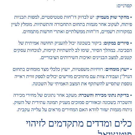
קפדניים:
•
מחקר שוק מעמיק
: יש לבדוק דו"חות סטטיסטיים, למפות תכניות
פיתוח, לעקוב אחר מגמות בתחום התחבורה והתשתיות. מומלץ לעיין
במקורות רשמיים, דו"חות ממשלתיים ואתרי חדשות מתמחים.
•
סיורים במקום
: ביקור בשכונה יכול להעניק תחושה אמיתית של
הסביבה. במהלך הסיור, שימו לב לתשתיות קיימות, לנוכחות עסקים
קטנים, למצב הבניינים ואיכות השירותים הציבוריים.
•
ייעוץ מומחים
: רוויזיות משפטיות, ייעוץ כלכלי מצד מומחים בתחום
הנדל"ן ועבודת צוות עם מתווכים מורשים יכולים לספק זווית ראייה
נוספת שתסייע להשתקף את המצב האמיתי של השכונה.
•
בדיקת נתוני מכירה והשכרה
: מעקב אחר נתונים של מחירי מכירה
והשכרה בשכונה ובאזורים סמוכים מעניק תמונה עתידית של השוק.
ניתוח מגמות יעזור לוודא האם המחירים מראים על עלייה עקבית.
כלים ומדדים מתקדמים לזיהוי
פוטנציאל