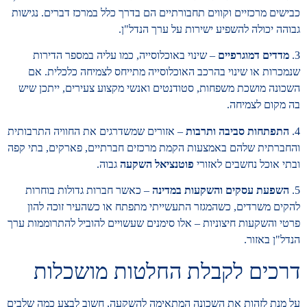
כבישים מרכזיים וקווים תחבורתיים הם בדרך כלל במרכז דברים. נגישות
גבוהה יכולה להשפיע ישירות על ערך הנדל"ן.
3.
מדדים דמוגרפיים
– שינוי באוכלוסייה, כמו עליה במספר הדירות
שנמכרות או שינוי בהרכב האוכלוסייה מתייחס לצמיחה כלכלית. אם
השכונה מושכת משפחות, סטודנטים ואנשי מקצוע צעירים, ייתכן שיש
בה מקום לצמיחה.
4.
התפתחות סביבה ותרבות
– אזורים שמשדרגים את החוויה התרבותית
והחברתית שלהם באמצעות הקמת מרכזים חברתיים, פארקים, בתי קפה
ובתי אוכל נחשבים לאזורי
פוטנציאל השקעה
גבוה.
5.
השפעת עסקים והשקעות במדינה
– כאשר חברות גדולות בוחרות
להקים משרדים, כשהמגזר התעשייתי מתפתח או כשהעיר זוכה להון
פרטי והשקעות חיצוניות – אלו סימנים שעשויים להוביל להתרוממות ערך
הנדל"ן באזור.
דרכים לקבלת החלטות מושכלות
על מנת לזהות את השכונה המתאימה להשקעה, חשוב לבצע כמה שלבים