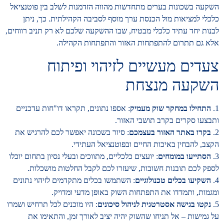
השקעה בשכונות בערים מתחדשות מהווה הזדמנות לשלב בין פוטנציאל
כלכלי למציאות מול הכנסת ערך מוסף לסביבה הקהילתית. כך, ניתן
לבנות יחד עתיד כלכלי מבטיח, שבו ההשקעה שלכם לא רק תניב רווחים,
אלא גם תתרום להתפתחות האזור והתפתחות הקהילה.
צעדים מעשיים לזיהוי ופיתוח
השקעה מנצחת
1.
התחילו במחקר שוק מעמיק
: אספו נתונים, תקראו דו"חות עדכניים
ותבצעו סקרים בקרב תושבי האזור.
2.
בקרו באתר האזור בעצמכם
: סיור בשכונה יאפשר לכם להרגיש את
הקצב, להבחין באיכות החיים ובפוטנציאל העתידי.
3.
הסתייעו במומחים
: יועצים כלכליים, מתווכים ובעלי נסיון בתחום יוכלו
לספק לכם תובנות חשובות, שיעזרו לכם לקבל החלטות מושכלות.
4.
השקיעו בכלים טכנולוגיים
: השתמשו בכלים מתקדמים לזיהוי נתונים
ומגמות, ותמדדו את התפתחות השוק באופן מדעי ומדויק.
5.
נקטו בגישה אסטרטגית לניהול סיכונים
: היו מוכנים לכל תרחיש ושמרו
על גמישות – אל תניחו שהשוק יהיה יציב לאורך זמן, והתאימו את