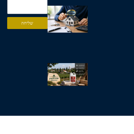
מה
לבדוק
לפני
שליחה
שקונים
דירה
קרא עוד »
שדה
ורבורג
ומעכב
בעירה
כחלק
משמירה
על בית
וסביבה
בטוחים
קרא עוד »