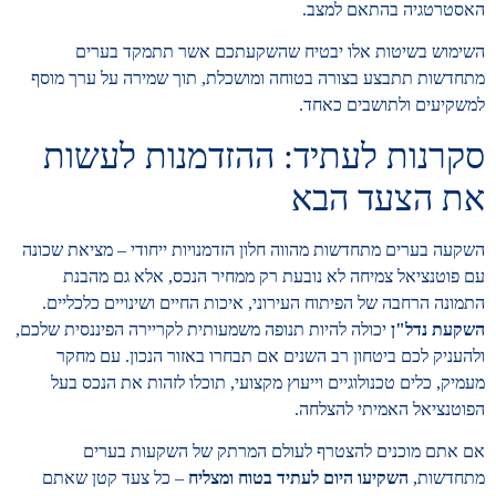
האסטרטגיה בהתאם למצב.
השימוש בשיטות אלו יבטיח שהשקעתכם אשר תתמקד בערים
מתחדשות תתבצע בצורה בטוחה ומושכלת, תוך שמירה על ערך מוסף
למשקיעים ולתושבים כאחד.
סקרנות לעתיד: ההזדמנות לעשות
את הצעד הבא
השקעה בערים מתחדשות מהווה חלון הזדמנויות ייחודי – מציאת שכונה
עם פוטנציאל צמיחה לא נובעת רק ממחיר הנכס, אלא גם מהבנת
התמונה הרחבה של הפיתוח העירוני, איכות החיים ושינויים כלכליים.
השקעת נדל"ן
יכולה להיות תנופה משמעותית לקריירה הפיננסית שלכם,
ולהעניק לכם ביטחון רב השנים אם תבחרו באזור הנכון. עם מחקר
מעמיק, כלים טכנולוגיים וייעוץ מקצועי, תוכלו לזהות את הנכס בעל
הפוטנציאל האמיתי להצלחה.
אם אתם מוכנים להצטרף לעולם המרתק של השקעות בערים
מתחדשות,
השקיעו היום לעתיד בטוח ומצליח
– כל צעד קטן שאתם