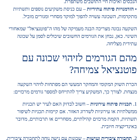
הנכסים ואיכות חיי התושבים משתפרת.
•
הזדמנויות פיתוח עתידיות
– עם כניסת משקיעים נוספים ותשתיות
מתקדמות, השכונה עשויה להפוך למוקד מסחרי ומגורים מוביל.
השקעה נבונה מצריכה הבנה מעמיקה של מהו ה"פוטנציאל" שמאחורי
השינוי. כאן, נבחן את הגורמים החשובים שיכולים לסמן על שכונה
עתידית מצליחה.
מהם הגורמים לזיהוי שכונה עם
פוטנציאל צמיחה?
הכרת השוק המקומי והמחקר המעשי הם מפתחות לזיהוי השקעה
מנצחת. לצורך כך, המשקיע צריך להתייחס למספר גורמים מרכזיים:
1.
תכניות פיתוח עירוניות
– חשוב לבדוק האם לעיר יש תכניות
ממשלתיות או עירוניות לשדרוג האזור. אם קיימות תכניות לשיפור
תשתיות, הקמת מרכזים קהילתיים, מסחריים או תרבותיים, מדובר
באינדיקציה חיובית.
2.
תחבורה ציבורית ונגישות
– שכונות עם גישה נוחה לתחבורה ציבורית,