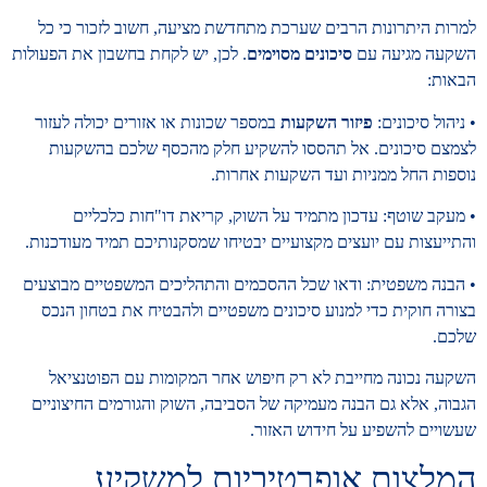
למרות היתרונות הרבים שערכת מתחדשת מציעה, חשוב לזכור כי כל
השקעה מגיעה עם
סיכונים מסוימים
. לכן, יש לקחת בחשבון את הפעולות
הבאות:
• ניהול סיכונים:
פיזור השקעות
במספר שכונות או אזורים יכולה לעזור
לצמצם סיכונים. אל תהססו להשקיע חלק מהכסף שלכם בהשקעות
נוספות החל ממניות ועד השקעות אחרות.
• מעקב שוטף: עדכון מתמיד על השוק, קריאת דו"חות כלכליים
והתייעצות עם יועצים מקצועיים יבטיחו שמסקנותיכם תמיד מעודכנות.
• הבנה משפטית: ודאו שכל ההסכמים והתהליכים המשפטיים מבוצעים
בצורה חוקית כדי למנוע סיכונים משפטיים ולהבטיח את בטחון הנכס
שלכם.
השקעה נכונה מחייבת לא רק חיפוש אחר המקומות עם הפוטנציאל
הגבוה, אלא גם הבנה מעמיקה של הסביבה, השוק והגורמים החיצוניים
שעשויים להשפיע על חידוש האזור.
המלצות אופרטיביות למשקיע