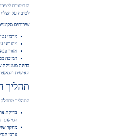
הזדמנויות ליציר
לטובה על הצלחת
שירותים מקומיים
מרכזי נטוו
מועדוני עבודה (spaces
אזורי פנא
תמיכה ממ
בחינה מעמיקה ש
האישית והמקצוע
תהליך ה
התהליך מתחלק ל
בדיקת צרכ
המיקום, ג
מחקר שוק
ערכי הנדל