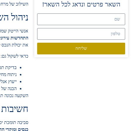
השאר פרטים ונדאג לכל השאר!
השילוב של מרחבי
ניהול ה
אנשי הייטק שמח
התחדשות עירונית
את יכולת הנכס 
שליחה
כדאי לשקול גם:
בדיקת תכנ
ניתוח מחי
ייעוץ אנל
הבנה של ה
השקעה נכונה תע
חשיבות 
סביבה תומכת יכ
כנסים ומוקדי ח