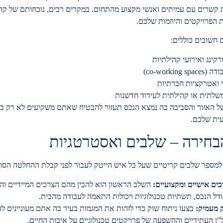
ת קשרים עם עמיתים ואנשי מקצוע מהתחום. במקרים רבים, נוכחותם של קהי
 הפרויקטים והיוזמות שלכם.
 חשובים כוללים:
רקינג ואירועי קהילתיות
co-working )
י ואטרקציות חברתיות
שלתית או קהילתית לעידוד חדשנות
ל האזור והסביבה בה נמצא הנכס תעזור להבטיח שאתם משקיעים לא רק ב
ית שלכם.
בחירה – שלבים ואסטרטגיות
מספר שלבים קריטיים שעל כל איש הייטק לעבור לפני קבלת ההחלטה הסופ
ים אישיים ומקצועיים:
השלב הראשון הוא להבין מהם הצרכים המיידיים והא
ודל הנכס, תשתיות טכנולוגיות ויכולות התאמה לעבודה מהבית.
 מעמיק:
בצעו ניתוח שוק כדי לזהות את המגמות בעיר בה אתם מעוניינים 
"ן העתידיים וההשפעה של פרויקטים טכנולוגיים על איכות החיים.