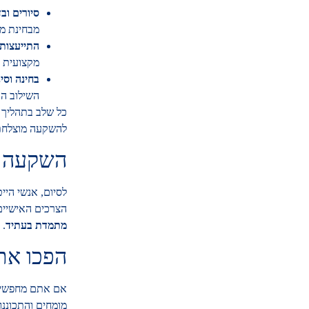
סיורים וב
מבחינת מב
התייעצות 
מקצועית י
בחינה וסינו
השילוב הא
כל שלב בתהליך 
להשקעה מוצלחת
השקעה מ
לסיום, אנשי הי
הצרכים האישיים
מתמדת בעתיד
. 
הפכו את
אם אתם מחפשים 
מומחים והתכוננ