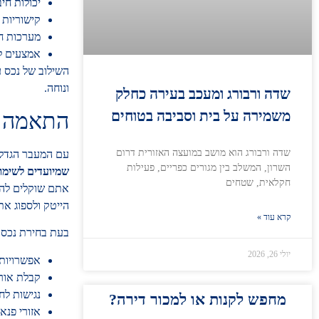
יכולות חי
קישוריות טכנולוג
מערכות חכ
אמצעים לת
השילוב של נכס ע
ונוחה.
שדה ורבורג ומעכב בעירה כחלק
משמירה על בית וסביבה בטוחים
התאמה ל
שדה ורבורג הוא מושב במועצה האזורית דרום
עם המעבר הגדל ל
השרון, המשלב בין מגורים כפריים, פעילות
שמיועדים לשימוש
חקלאית, שטחים
אתם שוקלים להק
הייטק ולספוג את
קרא עוד »
בעת בחירת נכס, 
יולי 26, 2026
אפשרויות
קבלת אור 
נגישות לח
מחפש לקנות או למכור דירה?
אזורי פנא