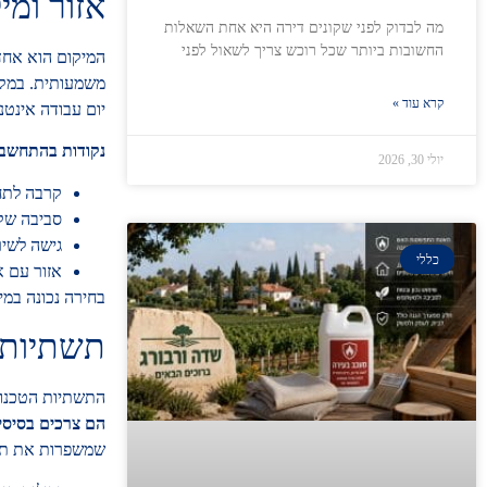
אזור ומי
מה לבדוק לפני שקונים דירה היא אחת השאלות
החשובות ביותר שכל רוכש צריך לשאול לפני
המיקום הוא אחד 
משמעותית. במקר
קרא עוד »
יום עבודה אינטנס
נקודות בהתחשבו
יולי 30, 2026
קרבה לתחב
סביבה שק
גישה לשיר
כללי
אזור עם א
בחירה נכונה במי
תשתיות 
התשתיות הטכנולו
הם צרכים בסיסי
שמשפרות את תדמי