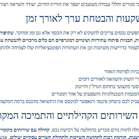
 מגורים וחללי עבודה מעוצבים ישפר את חוויית החיים, יעודד השראה ויצור
שקעות והבטחת ערך לאורך זמן
פשים נכסים צריכים להשקיע לא רק את הכסף אלא גם זמן ומחקר.
שקיפות 
, תכניות פיתוח עתידיות ושינויים דמוגרפיים הם כלים מרכזיים להבטחת 
לעמוד בדרישות משתנות וכן את העתודות הפוטנציאליות שלו לצמיחה ולהת
יות לפיתוח האזור
רי השוק והשוואה לאזורים דומים
יסטי מקצועי בתחום הנדל"ן והייטק
מגמות הטכנולוגיות והשפעתן על אזור המגורים
ניק לכם ביטחון פיננסי ותאפשר למקסם את התשואה מהנכס ברמה המקצוע
השירותים הקהילתיים והתמיכה המקו
ולה להוות גורם מכריע בהחלטה על רכישת נכס.
קהילה עם שירותים מקומיים ט
דשנות, תורמת רבות לתחושת השייכות ולתחילת קשרים עסקיים יעילים
. אנשי