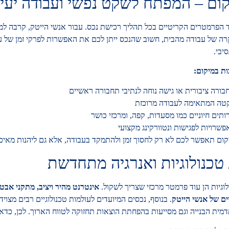
קום – המפתח לשקט נפשי ועבודה יעי
הפרמטרים הקריטיים בכל תהליך רכישת נכס. עבור אנשי הייטק, קרבה למוק
ה של עבודה מהבית, חשוב שהנכס ייתן לכם את האפשרות לפרקי זמן של עב
יבי.
ת במיקום:
ורה ציבורית או גישה נוחה לנתיבי תחבורה ראשיים
טה המתאימה לעבודה מרוכזת
ותים חיוניים כמו מסעדות, קפה, ומרכזי כושר
פשרויות לפגישות ונטוורקינג מקצועי
קום תאפשר לכם לא רק לחסוך זמן ולהתמקד בעבודה, אלא גם ליהנות מאיכות
טכנולוגיות ואנרגיה מתחדשת
גיות הן עוד פרמטר מרכזי שצריך לשקול.
אינטרנט מהיר ויציב, מתקני אב
ים של אנשי הייטק
. בנוסף, נכסים המיועדים לעולמות טכנולוגיים רבים מצו
ת הבנייה וגם מסייעות בהפחתת הוצאות תחזוקה לטווח הארוך. לכן, כדאי