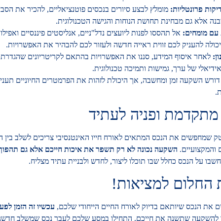
דיקות פרונטליות:
מומלץ לבצע סיורים בנכסים פוטנציאליים, להכיר את הסב
נה אלא גם מבחינת תחושת הנוחות והגישה הטכנולוגית.
עם מומחים:
אל תהססו לפנות ליועצים נדל"ניים, אנליסטים פיננסיים ואפיל
כולה להעניק לכם זווית ראייה חדשה ולעזור לכם להבהיר את האפשרויות.
ן:
לאחר איסוף המידע, סננו את האפשרויות בהתאם לקריטריונים שהגדרתם
ידיאלי של ערך, גמישות ותמיכה טכנולוגית.
דורש השקעה זמן ומחשבה, אך היכולת לזהות את הפרמטרים החיוניים תעני
.
תקדמת ופניה לעתיד
יטק שמחפשים את הנכס המתאים לאורח חייו האינטנסיבי צריכים לשלב בין 
 והמקצועיים.
השקעה נכונה לא רק תשפר את איכות חייכם אלא גם תהפוך
חשבו על הנכס כחלל שבו תוכלו ליצור, לחדש ולבניית עתיד מצליח.
 החלום למציאות!
את הנכס שיותאם בדיוק לאורח החיים הייחודי שלכם,
עכשיו זה הזמן לפעו
ו להשקעה שתשנה את חייכם. התחילו במסע שלכם לעבר נכס שמשלב חדשנו