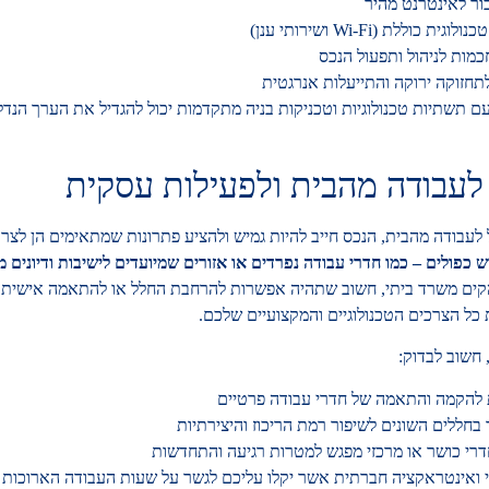
בור לאינטרנט מהיר
ית כוללת (Wi-Fi ושירותי ענן)
מות לניהול ותפעול הנכס
חזוקה ירוקה והתייעלות אנרגטית
ם תשתיות טכנולוגיות וטכניקות בניה מתקדמות יכול להגדיל את הערך הנד
עבודה מהבית ולפעילות עסקית
עבודה מהבית, הנכס חייב להיות גמיש ולהציע פתרונות שמתאימים הן לצרכ
 כפולים – כמו חדרי עבודה נפרדים או אזורים שמיועדים לישיבות ודיונים מ
ים משרד ביתי, חשוב שתהיה אפשרות להרחבת החלל או להתאמה אישית של
 כל הצרכים הטכנולוגיים והמקצועיים שלכם.
חשוב לבדוק:
 להקמה והתאמה של חדרי עבודה פרטיים
בחללים השונים לשיפור רמת הריכוז והיצירתיות
דרי כושר או מרכזי מפגש למטרות רגיעה והתחדשות
י ואינטראקציה חברתית אשר יקלו עליכם לגשר על שעות העבודה הארוכות