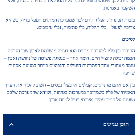
קריטית. לכן, שימוש בחומרים כמו פליז הוא לא רק בחירה טכנית, אלא
השקעה באמינות.
בזכות תכונותיו, הפליז תורם לכך שמערכת המתזים תפעל בדיוק כשהיא
צריכה לפעול – בלי תקלות, בלי סתימות, ובלי עיכובים.
לסיכום
החיבור בין פליז למערכת מתזים הוא דוגמה מושלמת לאופן שבו הנדסה
חכמה יכולה להציל חיים. חומר אחד – סגסוגת פשוטה של נחושת ואבץ –
עומד מאחורי אחד הפתרונות היעילים והנפוצים ביותר במניעת אסונות
שריפה.
בין אם אתם מהנדסים, קבלנים או בעלי נכסים – חשוב להכיר את הערך
האמיתי של פליז כשמדובר במערכות בטיחות, ולוודא שהמערכת שלכם
נשענת על חומר עמיד, איכותי ויעיל לטווח ארוך.
תוכן עניינים