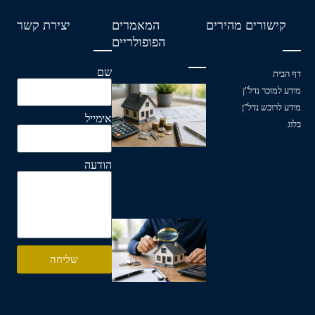
קישורים מהירים
המאמרים
יצירת קשר
הפופולריים
שם
דף הבית
עלויות
מידע למוכר נדל"ן
נלוות
מידע לרוכש נדל"ן
אימייל
לרכישת
בלוג
דירה
קרא עוד »
הודעה
מה
לבדוק
לפני
שליחה
שקונים
דירה
קרא עוד »