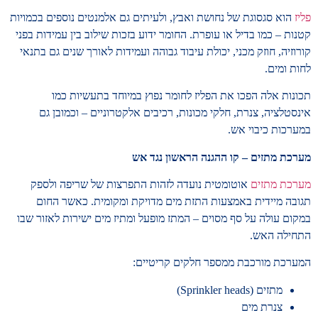
פליז
הוא סגסוגת של נחושת ואבץ, ולעיתים גם אלמנטים נוספים בכמויות
קטנות – כמו בדיל או עופרת. החומר ידוע בזכות שילוב בין עמידות בפני
קורוזיה, חוזק מכני, יכולת עיבוד גבוהה ועמידות לאורך שנים גם בתנאי
לחות ומים.
תכונות אלה הפכו את הפליז לחומר נפוץ במיוחד בתעשיות כמו
אינסטלציה, צנרת, חלקי מכונות, רכיבים אלקטרוניים – וכמובן גם
במערכות כיבוי אש.
מערכת מתזים – קו ההגנה הראשון נגד אש
מערכת מתזים
אוטומטית נועדה לזהות התפרצות של שריפה ולספק
תגובה מיידית באמצעות התזת מים מדויקת ומקומית. כאשר החום
במקום עולה על סף מסוים – המתז מופעל ומתיז מים ישירות לאזור שבו
התחילה האש.
המערכת מורכבת ממספר חלקים קריטיים:
מתזים (Sprinkler heads)
צנרת מים