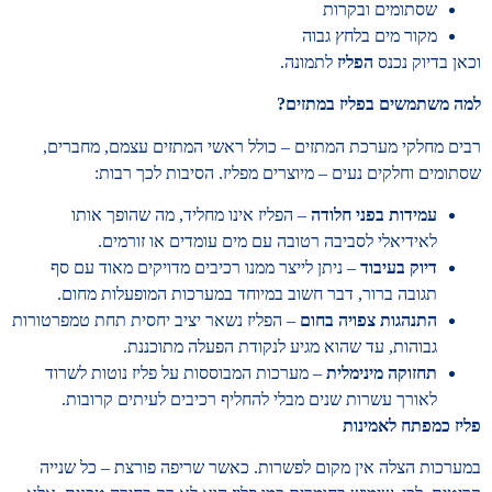
שסתומים ובקרות
מקור מים בלחץ גבוה
וכאן בדיוק נכנס
הפליז
לתמונה.
למה משתמשים בפליז במתזים
?
רבים מחלקי מערכת המתזים – כולל ראשי המתזים עצמם, מחברים,
שסתומים וחלקים נעים – מיוצרים מפליז. הסיבות לכך רבות:
עמידות בפני חלודה
– הפליז אינו מחליד, מה שהופך אותו
לאידיאלי לסביבה רטובה עם מים עומדים או זורמים.
דיוק בעיבוד
– ניתן לייצר ממנו רכיבים מדויקים מאוד עם סף
תגובה ברור, דבר חשוב במיוחד במערכות המופעלות מחום.
התנהגות צפויה בחום
– הפליז נשאר יציב יחסית תחת טמפרטורות
גבוהות, עד שהוא מגיע לנקודת הפעלה מתוכננת.
תחזוקה מינימלית
– מערכות המבוססות על פליז נוטות לשרוד
לאורך עשרות שנים מבלי להחליף רכיבים לעיתים קרובות.
פליז כמפתח לאמינות
במערכות הצלה אין מקום לפשרות. כאשר שריפה פורצת – כל שנייה