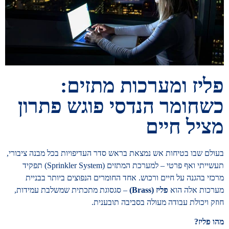
פליז ומערכות מתזים:
כשחומר הנדסי פוגש פתרון
מציל חיים
בעולם שבו בטיחות אש נמצאת בראש סדר העדיפויות בכל מבנה ציבורי,
תעשייתי ואף פרטי – למערכת המתזים (Sprinkler System) תפקיד
מרכזי בהגנה על חיים ורכוש. אחד החומרים הנפוצים ביותר בבניית
מערכות אלה הוא
פליז
(Brass)
– סגסוגת מתכתית שמשלבת עמידות,
חוזק ויכולת עבודה מעולה בסביבה תובענית.
מהו פליז
?